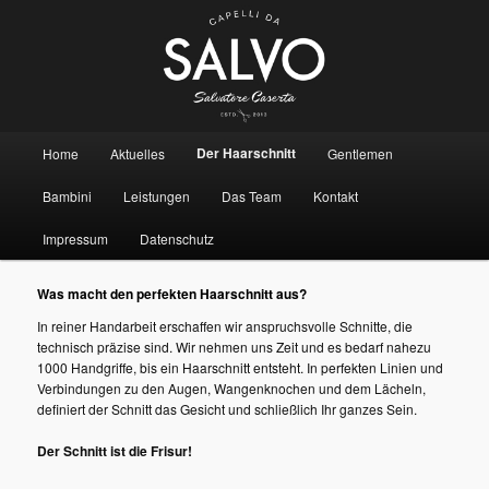
Hauptmenü
Der Haarschnitt
Home
Aktuelles
Gentlemen
Zum Inhalt wechseln
Zum sekundären Inhalt wechseln
Bambini
Leistungen
Das Team
Kontakt
Impressum
Datenschutz
Was macht den perfekten Haarschnitt aus?
In reiner Handarbeit erschaffen wir anspruchsvolle Schnitte, die
technisch präzise sind. Wir nehmen uns Zeit und es bedarf nahezu
1000 Handgriffe, bis ein Haarschnitt entsteht. In perfekten Linien und
Verbindungen zu den Augen, Wangenknochen und dem Lächeln,
definiert der Schnitt das Gesicht und schließlich Ihr ganzes Sein.
Der Schnitt ist die Frisur!